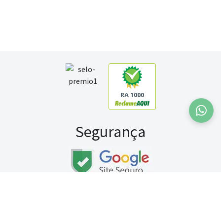
RA 1000
Segurança
Fale conosco:
WhatsApp
Seg a sex (exceto feriados) / das 8h às 20h
Sábado (9h às 13h)