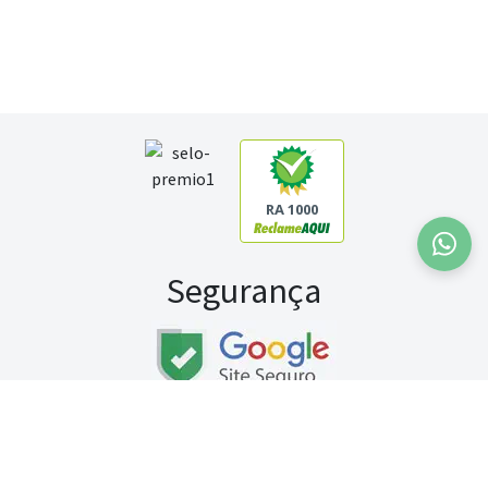
RA 1000
Segurança
Fale conosco:
WhatsApp
Seg a sex (exceto feriados) / das 8h às 20h
Sábado (9h às 13h)