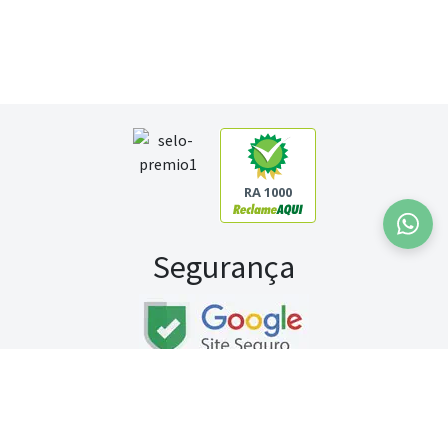
RA 1000
Segurança
Fale conosco:
WhatsApp
Seg a sex (exceto feriados) / das 8h às 20h
Sábado (9h às 13h)