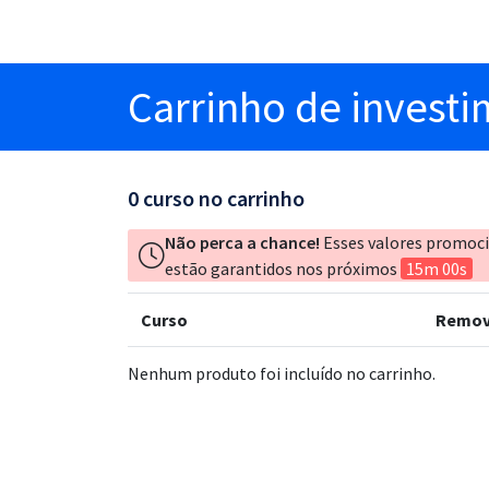
Carrinho
de invest
0
curso no carrinho
Não perca a chance!
Esses valores promoc
estão garantidos nos próximos
15m 00s
Curso
Remov
Nenhum produto foi incluído no carrinho.