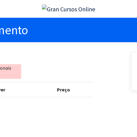
imento
ionais
er
Preço