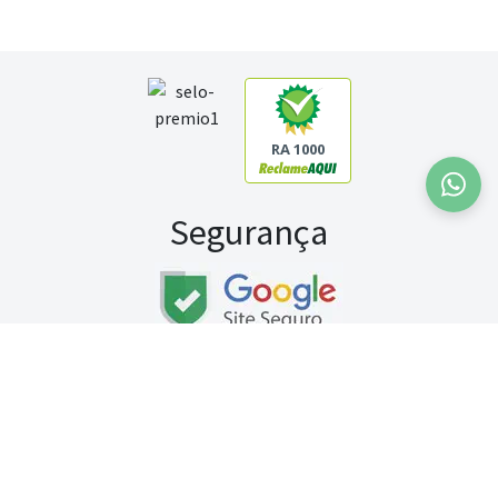
RA 1000
Segurança
Fale conosco:
WhatsApp
Seg a sex (exceto feriados) / das 8h às 20h
Sábado (9h às 13h)