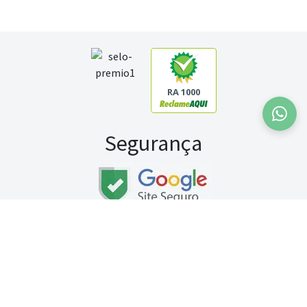
RA 1000
Segurança
Fale conosco:
WhatsApp
Seg a sex (exceto feriados) / das 8h às 20h
Sábado (9h às 13h)