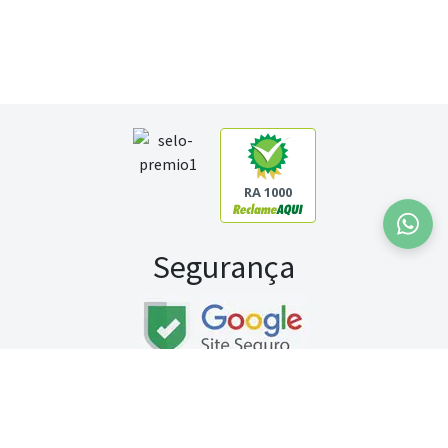
RA 1000
Segurança
Fale conosco:
WhatsApp
Seg a sex (exceto feriados) / das 8h às 20h
Sábado (9h às 13h)