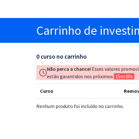
Carrinho
de invest
0
curso no carrinho
Não perca a chance!
Esses valores promoc
estão garantidos nos próximos
15m 00s
Curso
Remov
Nenhum produto foi incluído no carrinho.