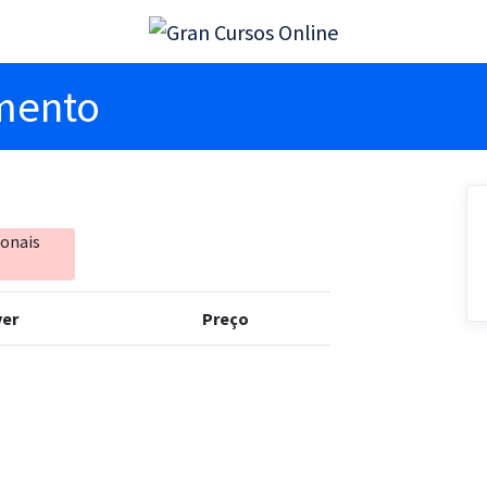
imento
ionais
er
Preço