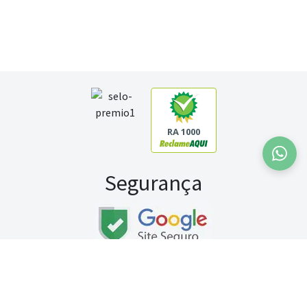
RA 1000
Segurança
Fale conosco:
WhatsApp
Seg a sex (exceto feriados) / das 8h às 20h
Sábado (9h às 13h)