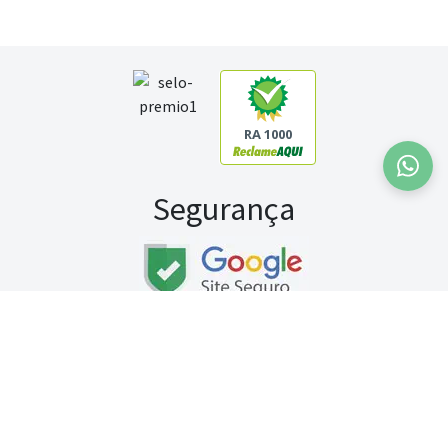
RA 1000
Segurança
Fale conosco:
WhatsApp
Seg a sex (exceto feriados) / das 8h às 20h
Sábado (9h às 13h)