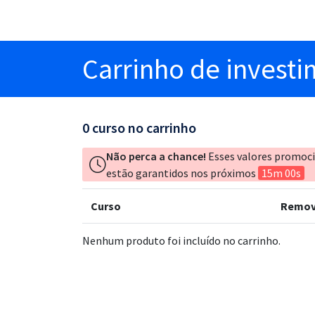
Carrinho
de invest
0
curso no carrinho
Não perca a chance!
Esses valores promoc
estão garantidos nos próximos
15m 00s
Curso
Remov
Nenhum produto foi incluído no carrinho.