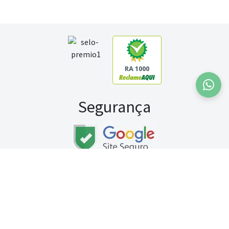
RA 1000
Segurança
Fale conosco:
WhatsApp
Seg a sex (exceto feriados) / das 8h às 20h
Sábado (9h às 13h)