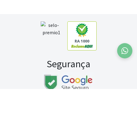
RA 1000
Segurança
Fale conosco:
WhatsApp
Seg a sex (exceto feriados) / das 8h às 20h
Sábado (9h às 13h)