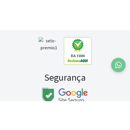
RA 1000
Segurança
Fale conosco:
WhatsApp
Seg a sex (exceto feriados) / das 8h às 20h
Sábado (9h às 13h)