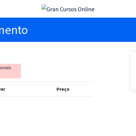
imento
ionais
er
Preço