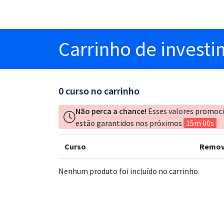
Carrinho
de invest
0
curso no carrinho
Não perca a chance!
Esses valores promoc
estão garantidos nos próximos
15m 00s
Curso
Remov
Nenhum produto foi incluído no carrinho.