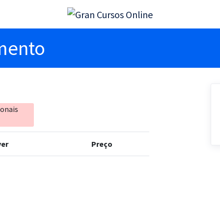
imento
ionais
er
Preço