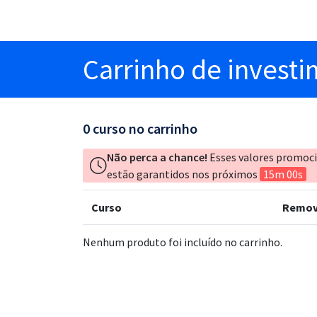
Carrinho
de invest
0
curso no carrinho
Não perca a chance!
Esses valores promoc
estão garantidos nos próximos
15m 00s
Curso
Remov
Nenhum produto foi incluído no carrinho.