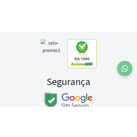
RA 1000
Segurança
Fale conosco:
WhatsApp
Seg a sex (exceto feriados) / das 8h às 20h
Sábado (9h às 13h)