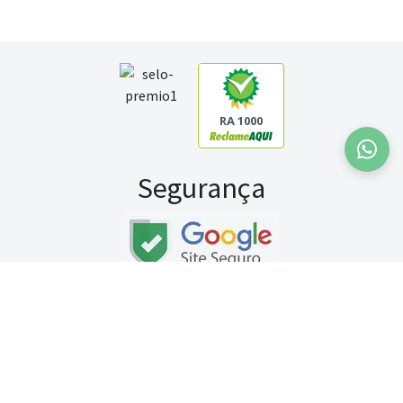
RA 1000
Segurança
Fale conosco:
WhatsApp
Seg a sex (exceto feriados) / das 8h às 20h
Sábado (9h às 13h)