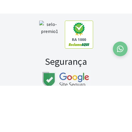
RA 1000
Segurança
Fale conosco:
WhatsApp
Seg a sex (exceto feriados) / das 8h às 20h
Sábado (9h às 13h)