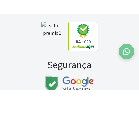
RA 1000
Segurança
Fale conosco:
WhatsApp
Seg a sex (exceto feriados) / das 8h às 20h
Sábado (9h às 13h)