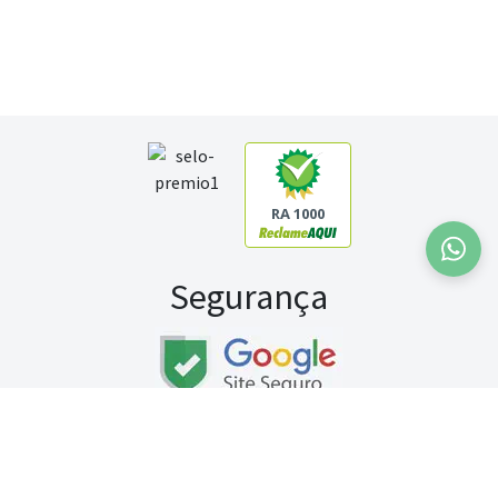
RA 1000
Segurança
Fale conosco:
WhatsApp
Seg a sex (exceto feriados) / das 8h às 20h
Sábado (9h às 13h)