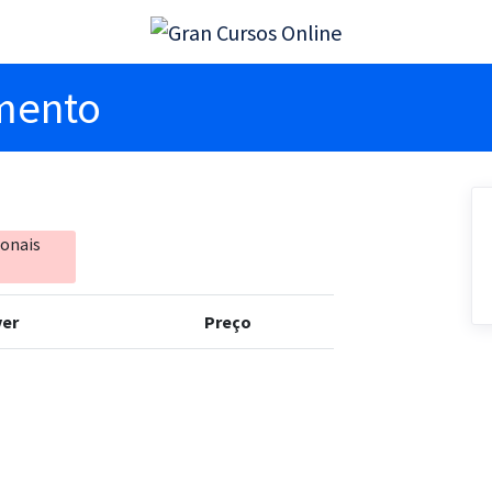
imento
ionais
er
Preço