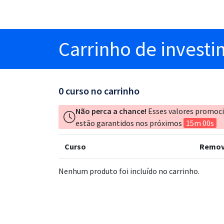
Carrinho
de invest
0
curso no carrinho
Não perca a chance!
Esses valores promoc
estão garantidos nos próximos
15m 00s
Curso
Remov
Nenhum produto foi incluído no carrinho.