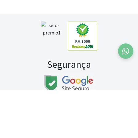
RA 1000
Segurança
Fale conosco:
WhatsApp
Seg a sex (exceto feriados) / das 8h às 20h
Sábado (9h às 13h)