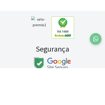
RA 1000
Segurança
Fale conosco:
WhatsApp
Seg a sex (exceto feriados) / das 8h às 20h
Sábado (9h às 13h)