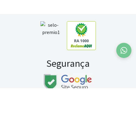
RA 1000
Segurança
Fale conosco:
WhatsApp
Seg a sex (exceto feriados) / das 8h às 20h
Sábado (9h às 13h)