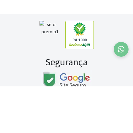
RA 1000
Segurança
Fale conosco:
WhatsApp
Seg a sex (exceto feriados) / das 8h às 20h
Sábado (9h às 13h)