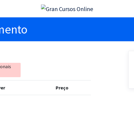
imento
ionais
er
Preço