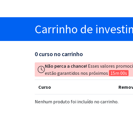
Carrinho
de invest
0
curso no carrinho
Não perca a chance!
Esses valores promoc
estão garantidos nos próximos
15m 00s
Curso
Remov
Nenhum produto foi incluído no carrinho.