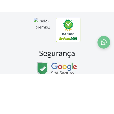
RA 1000
Segurança
Fale conosco:
WhatsApp
Seg a sex (exceto feriados) / das 8h às 20h
Sábado (9h às 13h)