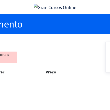
imento
ionais
er
Preço