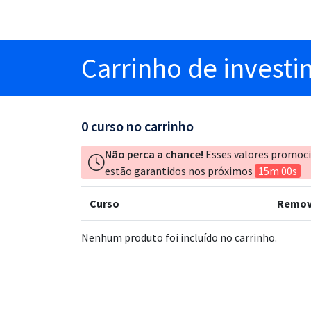
Carrinho
de invest
0
curso no carrinho
Não perca a chance!
Esses valores promoc
estão garantidos nos próximos
15m 00s
Curso
Remov
Nenhum produto foi incluído no carrinho.