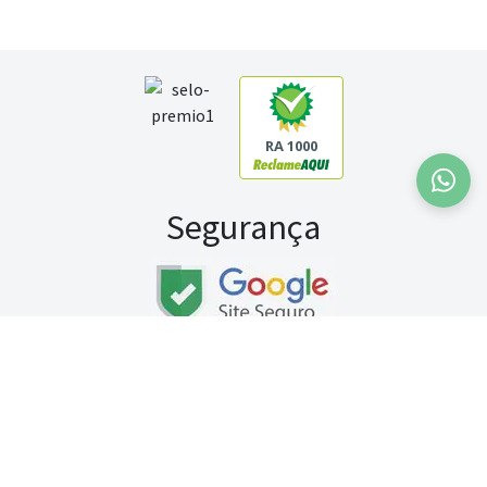
RA 1000
Segurança
Fale conosco:
WhatsApp
Seg a sex (exceto feriados) / das 8h às 20h
Sábado (9h às 13h)