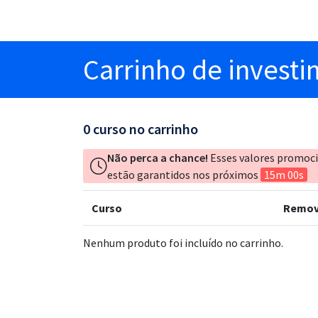
Carrinho
de invest
0
curso no carrinho
Não perca a chance!
Esses valores promoc
estão garantidos nos próximos
15m 00s
Curso
Remov
Nenhum produto foi incluído no carrinho.