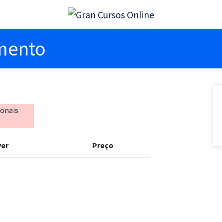
imento
ionais
er
Preço