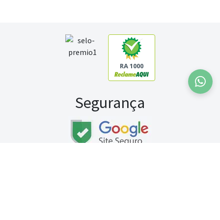
RA 1000
Segurança
Fale conosco:
WhatsApp
Seg a sex (exceto feriados) / das 8h às 20h
Sábado (9h às 13h)