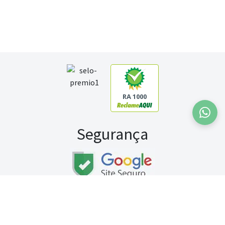
RA 1000
Segurança
Fale conosco:
WhatsApp
Seg a sex (exceto feriados) / das 8h às 20h
Sábado (9h às 13h)