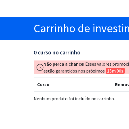
Carrinho
de invest
0
curso no carrinho
Não perca a chance!
Esses valores promoc
estão garantidos nos próximos
15m 00s
Curso
Remov
Nenhum produto foi incluído no carrinho.