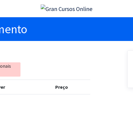
imento
ionais
er
Preço