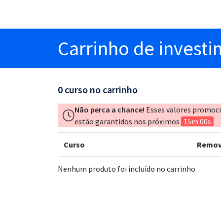
Carrinho
de invest
0
curso no carrinho
Não perca a chance!
Esses valores promoc
estão garantidos nos próximos
15m 00s
Curso
Remov
Nenhum produto foi incluído no carrinho.