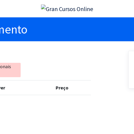
imento
ionais
er
Preço