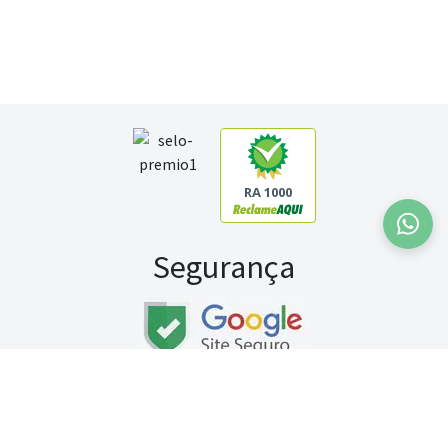
RA 1000
Segurança
Fale conosco:
WhatsApp
Seg a sex (exceto feriados) / das 8h às 20h
Sábado (9h às 13h)