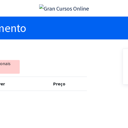
imento
ionais
er
Preço