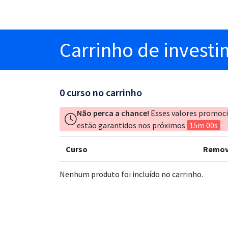
Carrinho
de invest
0
curso no carrinho
Não perca a chance!
Esses valores promoc
estão garantidos nos próximos
15m 00s
Curso
Remov
Nenhum produto foi incluído no carrinho.