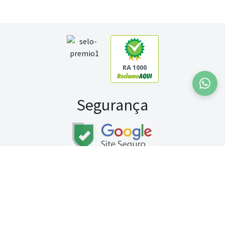
RA 1000
Segurança
Fale conosco:
WhatsApp
Seg a sex (exceto feriados) / das 8h às 20h
Sábado (9h às 13h)