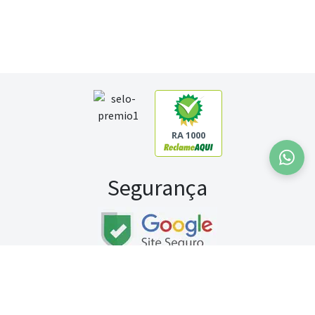
RA 1000
Segurança
Fale conosco:
WhatsApp
Seg a sex (exceto feriados) / das 8h às 20h
Sábado (9h às 13h)