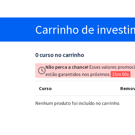
Carrinho
de invest
0
curso no carrinho
Não perca a chance!
Esses valores promoc
estão garantidos nos próximos
15m 00s
Curso
Remov
Nenhum produto foi incluído no carrinho.