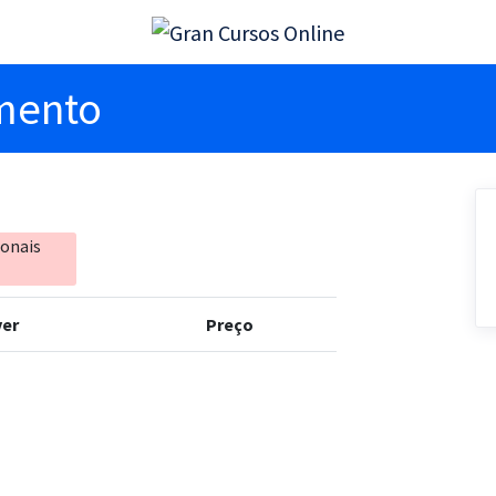
imento
ionais
er
Preço