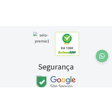
RA 1000
Segurança
Fale conosco:
WhatsApp
Seg a sex (exceto feriados) / das 8h às 20h
Sábado (9h às 13h)