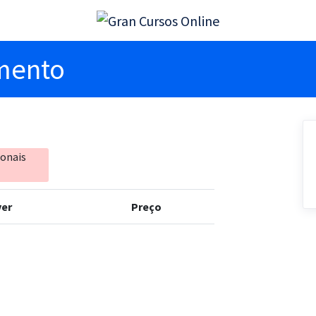
imento
ionais
er
Preço