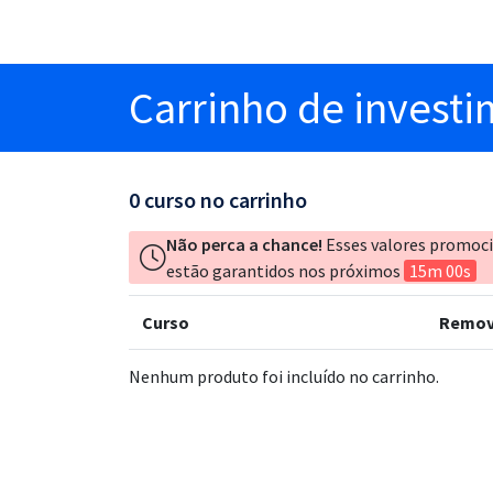
Carrinho
de invest
0
curso no carrinho
Não perca a chance!
Esses valores promoc
estão garantidos nos próximos
15m 00s
Curso
Remov
Nenhum produto foi incluído no carrinho.