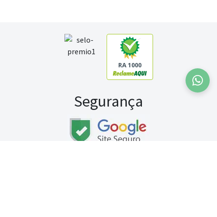
RA 1000
Segurança
Fale conosco:
WhatsApp
Seg a sex (exceto feriados) / das 8h às 20h
Sábado (9h às 13h)