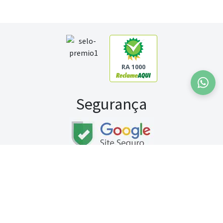
RA 1000
Segurança
Fale conosco:
WhatsApp
Seg a sex (exceto feriados) / das 8h às 20h
Sábado (9h às 13h)