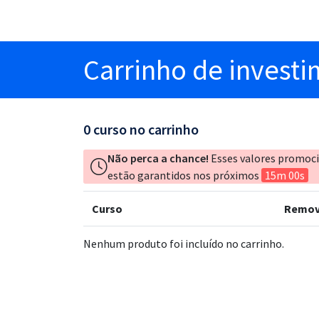
Carrinho
de invest
0
curso no carrinho
Não perca a chance!
Esses valores promoc
estão garantidos nos próximos
15m 00s
Curso
Remov
Nenhum produto foi incluído no carrinho.