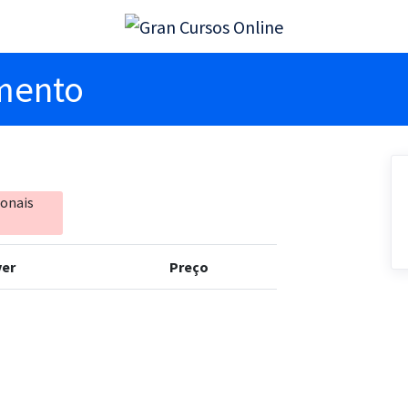
imento
ionais
er
Preço