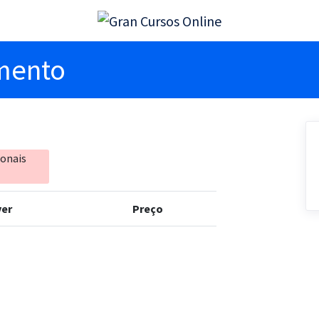
imento
ionais
er
Preço