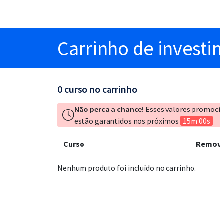
Carrinho
de invest
0
curso no carrinho
Não perca a chance!
Esses valores promoc
estão garantidos nos próximos
15m 00s
Curso
Remov
Nenhum produto foi incluído no carrinho.