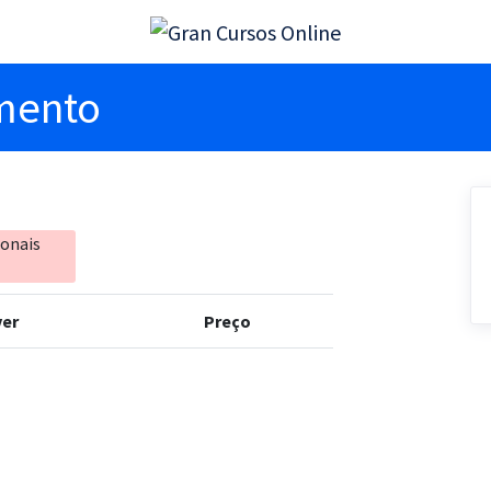
imento
ionais
er
Preço