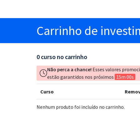
Carrinho
de invest
0
curso no carrinho
Não perca a chance!
Esses valores promoc
estão garantidos nos próximos
15m 00s
Curso
Remov
Nenhum produto foi incluído no carrinho.