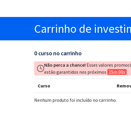
Carrinho
de invest
0
curso no carrinho
Não perca a chance!
Esses valores promoc
estão garantidos nos próximos
15m 00s
Curso
Remov
Nenhum produto foi incluído no carrinho.