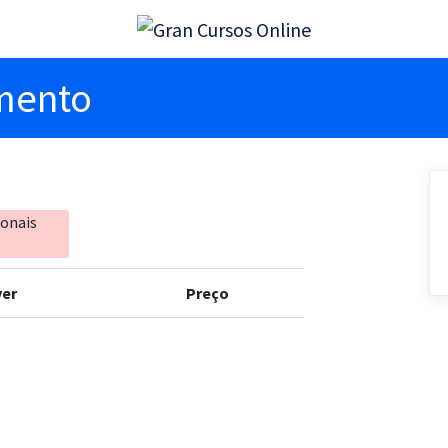
imento
ionais
er
Preço