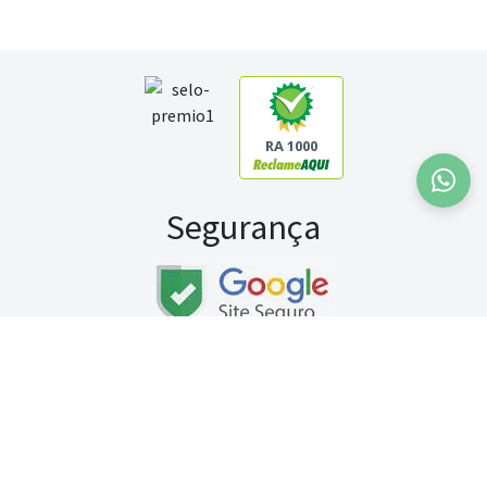
RA 1000
Segurança
Fale conosco:
WhatsApp
Seg a sex (exceto feriados) / das 8h às 20h
Sábado (9h às 13h)