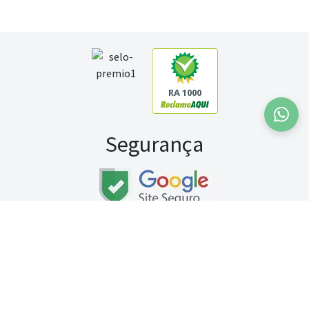
RA 1000
Segurança
Fale conosco:
WhatsApp
Seg a sex (exceto feriados) / das 8h às 20h
Sábado (9h às 13h)